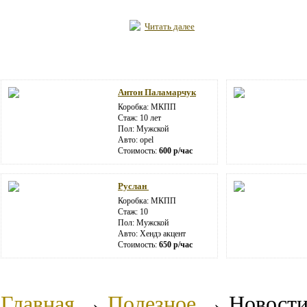
Читать далее
Антон Паламарчук
Коробка: МКПП
Стаж: 10 лет
Пол: Мужской
Авто: opel
Стоимость:
600 р/час
Руслан
Коробка: МКПП
Стаж: 10
Пол: Мужской
Авто: Хендэ акцент
Стоимость:
650 р/час
Главная
→
Полезное
→
Новост