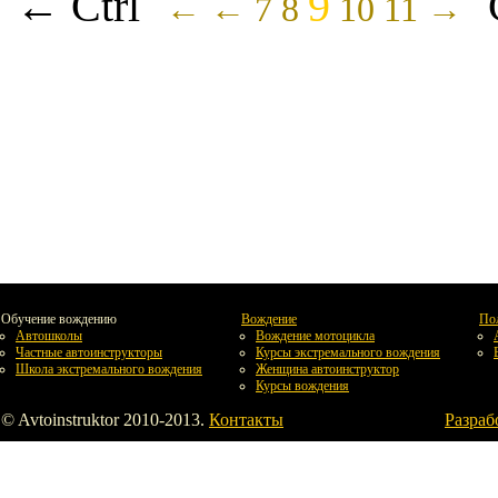
← Ctrl
9
←
←
7
8
10
11
→
Обучение вождению
Вождение
По
Автошколы
Вождение мотоцикла
Частные автоинструкторы
Курсы экстремального вождения
Школа экстремального вождения
Женщина автоинструктор
Курсы вождения
© Avtoinstruktor 2010-2013.
Контакты
Разраб