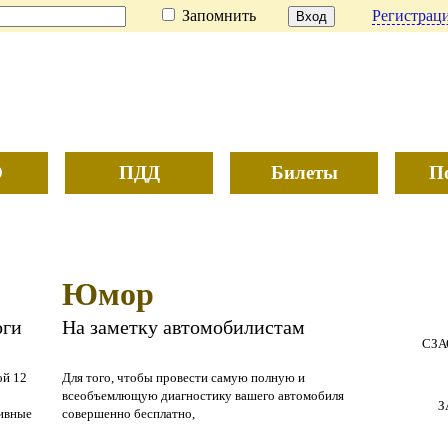
Запомнить
Регистраци
О
ПДД
Билеты
П
Юмор
оги
На заметку автомобилистам
СЗА
ой 12
Для того, чтобы провести самую полную и
всеобъемлющую диагностику вашего автомобиля
З
тивные
совершенно бесплатно,