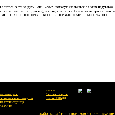
и боитесь сесть за руль, наши услуги помогут избавиться от этих недугов)
е, в плотном потоке (пробки), все виды парковки. Вежливость, профессио
43. ДО 10.03.15 СПЕЦ. ПРЕДЛОЖЕНИЕ: ПЕРВЫЕ 60 МИН. - БЕСПЛАТНО!!!
е
Полезное
ие мотоцикла
Автошкола цены
экстремального вождения
Билеты ГИБДД
а автоинструктор
вождения
Разработка сайтов
и
поисковое продвижение