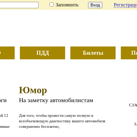
Запомнить
Регистраци
О
ПДД
Билеты
П
Юмор
оги
На заметку автомобилистам
СЗА
ой 12
Для того, чтобы провести самую полную и
всеобъемлющую диагностику вашего автомобиля
З
тивные
совершенно бесплатно,