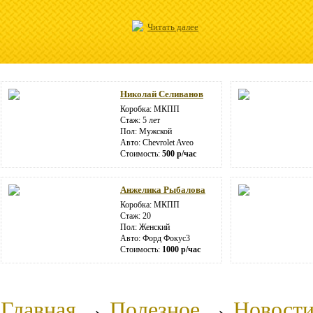
Читать далее
Николай Селиванов
Коробка: МКПП
Стаж: 5 лет
Пол: Мужской
Авто: Chevrolet Aveo
Стоимость:
500 р/час
Анжелика Рыбалова
Коробка: МКПП
Стаж: 20
Пол: Женский
Авто: Форд Фокус3
Стоимость:
1000 р/час
Главная
→
Полезное
→
Новост