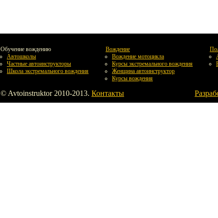
Обучение вождению
Вождение
По
Автошколы
Вождение мотоцикла
Частные автоинструкторы
Курсы экстремального вождения
Школа экстремального вождения
Женщина автоинструктор
Курсы вождения
© Avtoinstruktor 2010-2013.
Контакты
Разраб