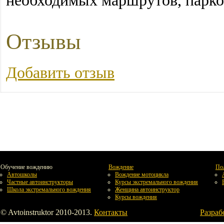
необходимых маршрутов, парко
Отзывы
Добавить отзыв
Обучение вождению
Вождение
По
Автошколы
Вождение мотоцикла
Частные автоинструкторы
Курсы экстремального вождения
Школа экстремального вождения
Женщина автоинструктор
Курсы вождения
© Avtoinstruktor 2010-2013.
Контакты
Разраб