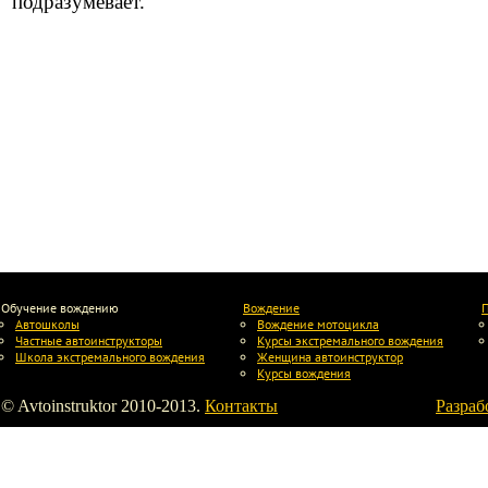
подразумевает.
Обучение вождению
Вождение
Автошколы
Вождение мотоцикла
Частные автоинструкторы
Курсы экстремального вождения
Школа экстремального вождения
Женщина автоинструктор
Курсы вождения
© Avtoinstruktor 2010-2013.
Контакты
Разраб