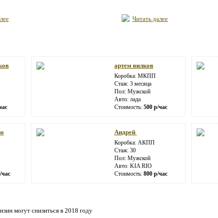
лее
Читать далее
ков
артем вилков
Коробка: МКПП
Стаж: 3 месяца
Пол: Мужской
Авто: лада
час
Стоимость:
500 р/час
но
Андрей
Коробка: АКПП
Стаж: 30
Пол: Мужской
Авто: KIA RIO
/час
Стоимость:
800 р/час
нзин могут снизиться в 2018 году