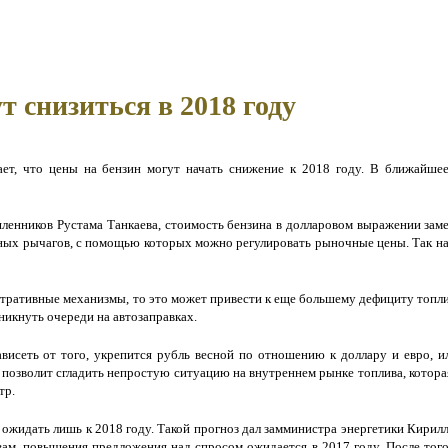
т снизиться в 2018 году
ает, что цены на бензин могут начать снижение к 2018 году. В ближайшее
нников Рустама Танкаева, стоимость бензина в долларовом выражении замет
льных рычагов, с помощью которых можно регулировать рыночные цены. Так н
ративные механизмы, то это может привести к еще большему дефициту топлива
никнуть очереди на автозаправках.
ависеть от того, укрепится рубль весной по отношению к доллару и евро, и
 позволит сгладить непростую ситуацию на внутреннем рынке топлива, котора
тр.
ожидать лишь к 2018 году. Такой прогноз дал замминистра энергетики Кирил
вам, повышения предложения над спросом ожидается в 2017 году. После того