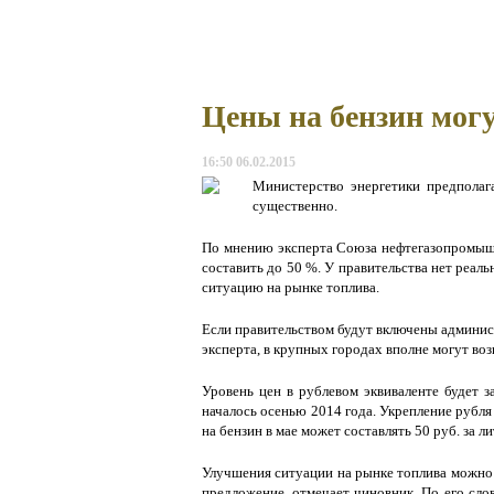
Цены на бензин могу
16:50 06.02.2015
Министерство энергетики предполаг
существенно.
По мнению эксперта Союза нефтегазопромышле
составить до 50 %. У правительства нет реа
ситуацию на рынке топлива.
Если правительством будут включены админист
эксперта, в крупных городах вполне могут воз
Уровень цен в рублевом эквиваленте будет з
началось осенью 2014 года. Укрепление рубля
на бензин в мае может составлять 50 руб. за ли
Улучшения ситуации на рынке топлива можно 
предложение, отмечает чиновник. По его сло