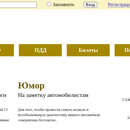
Запомнить
Регистраци
О
ПДД
Билеты
П
Юмор
оги
На заметку автомобилистам
СЗА
ой 12
Для того, чтобы провести самую полную и
всеобъемлющую диагностику вашего автомобиля
З
тивные
совершенно бесплатно,