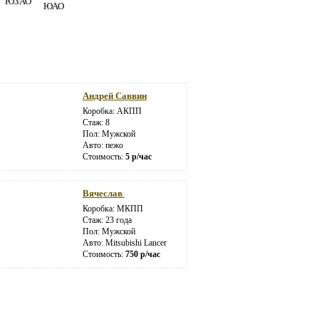
ЮЗАО
ЮАО
Андрей Саввин
Коробка: АКПП
Стаж: 8
Пол: Мужской
Авто: пежо
Стоимость:
5 р/час
Вячеслав
Коробка: МКПП
Стаж: 23 года
Пол: Мужской
Авто: Mitsubishi Lancer
Стоимость:
750 р/час