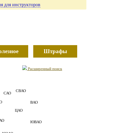
я для инструкторов
олезное
Штрафы
Расширенный поиск
СВАО
САО
О
ВАО
ЦАО
АО
ЮВАО