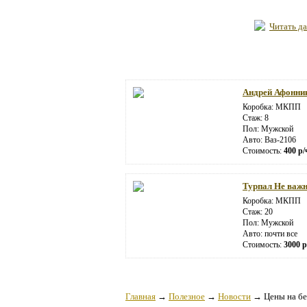
Читать да
Андрей Афонни
Коробка: МКПП
Стаж: 8
Пол: Мужской
Авто: Ваз-2106
Стоимость:
400 р/
Турпал Не важ
Коробка: МКПП
Стаж: 20
Пол: Мужской
Авто: почти все
Стоимость:
3000 р
Главная
→
Полезное
→
Новости
→
Цены на бе