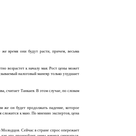
 же время они будут расти, причем, весьма
но возрастет к началу мая. Рост цены может
азываемый налоговый маневр только ухудшает
, считает Танкаев. В этом случае, по словам
ли же он будет продолжать падение, которое
я сложится к маю. По мнению экспертов, цена
л Молодцов. Сейчас в стране спрос опережает
 как это произойдет, цены начнут снижаться.