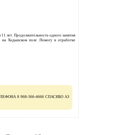
1 лет. Продолжительность одного занятия
на Ходынском поле .Помогу в отработке
ТЕЛЕФОНА 8 968-366-4666 СПАСИБО АЗ