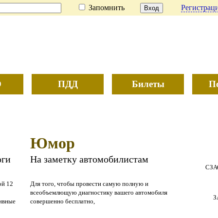
Запомнить
Регистраци
О
ПДД
Билеты
П
Юмор
оги
На заметку автомобилистам
СЗА
ой 12
Для того, чтобы провести самую полную и
всеобъемлющую диагностику вашего автомобиля
З
тивные
совершенно бесплатно,