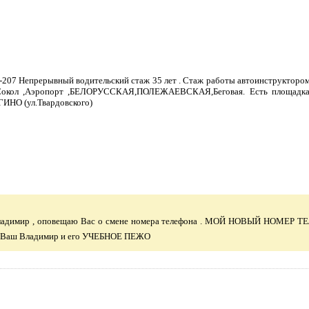
Непрерывный водительский стаж 35 лет . Стаж работы автоинструктором 1
Сокол ,Аэропорт ,БЕЛОРУССКАЯ,ПОЛЕЖАЕВСКАЯ,Беговая. Есть площадка 
ИНО (ул.Твардовского)
ладимир , оповещаю Вас о смене номера телефона . МОЙ НОВЫЙ НОМЕР 
 Ваш Владимир и его УЧЕБНОЕ ПЕЖО