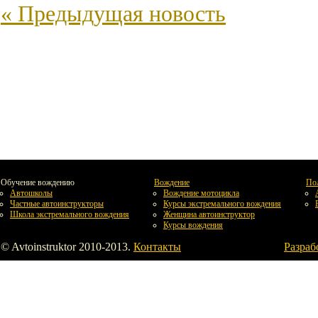
« Предыдущая новость
Обучение вождению
Вождение
По
Автошколы
Вождение мотоцикла
Частные автоинструкторы
Курсы экстремального вождения
Школа экстремального вождения
Женщина автоинструктор
Курсы вождения
© Avtoinstruktor 2010-2013.
Контакты
Разраб