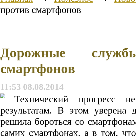
против смартфонов
Дорожные служб
смартфонов
11:53 08.08.2014
Технический
прогресс
не
результатам
.
В
этом
уверена
решила
бороться
со
смартфона
самих
смартфонах
,
а
в
том
,
чт