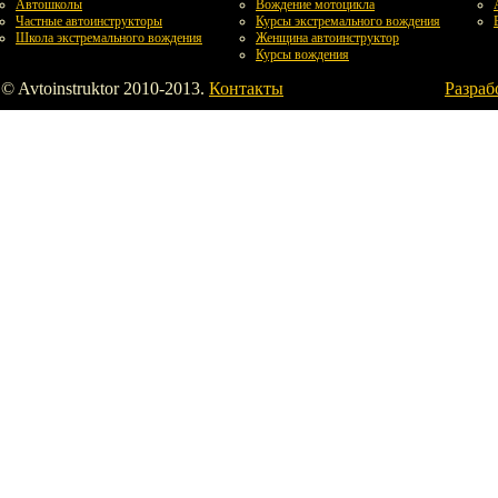
Автошколы
Вождение мотоцикла
Частные автоинструкторы
Курсы экстремального вождения
Школа экстремального вождения
Женщина автоинструктор
Курсы вождения
© Avtoinstruktor 2010-2013.
Контакты
Разраб