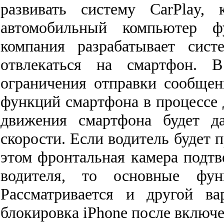
развивать
систему
CarPlay
,
автомобильный
компьютер
ф
компания
разрабатывает
сист
отвлекаться
на
смартфон
.
В
ограничения
отправки
сообщен
функций
смартфона
в
процессе
движения
смартфона
будет
д
скорости
.
Если
водитель
будет
п
этом
фронтальная
камера
подтв
водителя
,
то
основные
фун
Рассматривается
и
другой
ва
блокировка
iPhone
после
включ