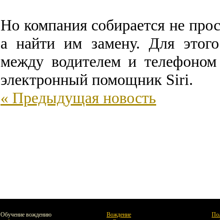
Но
компания
собирается
не
прос
а
найти
им
замену
.
Для
этого
между
водителем
и
телефоном
электронный
помощник
Siri
.
« Предыдущая новость
Обучение вождению
Вождение
По