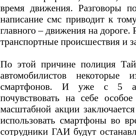
время
движения
.
Разговоры
п
написание
смс
приводит
к
том
главного
–
движения
на
дороге
.
транспортные
происшествия
и
з
По
этой
причине
полиция
Тай
автомобилистов
некоторые
и
смартфонов
.
И
уже
с
5
почувствовать
на
себе
особое
масштабной
акции
заключается
использовать
смартфоны
во
вр
сотрудники
ГАИ
будут
останав