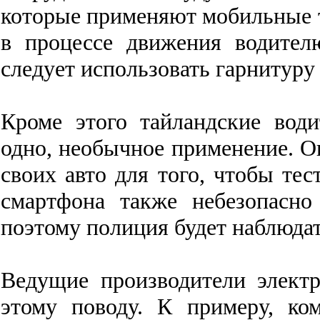
которые
применяют
мобильные
в
процессе
движения
водител
следует
использовать
гарнитуру
Кроме
этого
тайландские
води
одно
,
необычное
применение
.
О
своих
авто
для
того
,
чтобы
тес
смартфона
также
небезопасно
поэтому
полиция
будет
наблюда
Ведущие
производители
элект
этому
поводу
.
К
примеру
,
ко