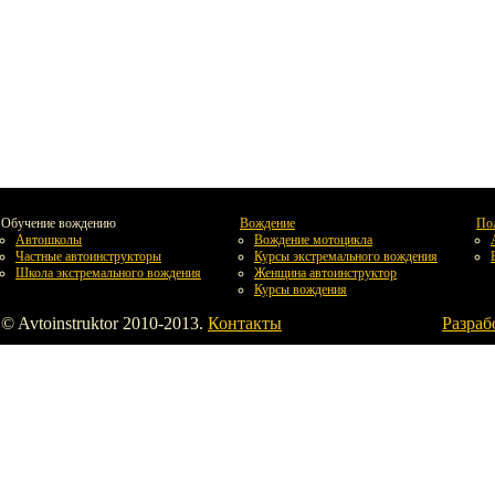
Обучение вождению
Вождение
По
Автошколы
Вождение мотоцикла
Частные автоинструкторы
Курсы экстремального вождения
Школа экстремального вождения
Женщина автоинструктор
Курсы вождения
© Avtoinstruktor 2010-2013.
Контакты
Разраб