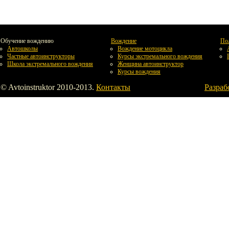
Обучение вождению
Вождение
По
Автошколы
Вождение мотоцикла
Частные автоинструкторы
Курсы экстремального вождения
Школа экстремального вождения
Женщина автоинструктор
Курсы вождения
© Avtoinstruktor 2010-2013.
Контакты
Разраб