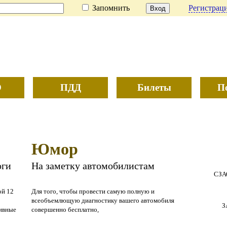
Запомнить
Регистраци
О
ПДД
Билеты
П
Юмор
оги
На заметку автомобилистам
СЗА
ой 12
Для того, чтобы провести самую полную и
всеобъемлющую диагностику вашего автомобиля
З
тивные
совершенно бесплатно,