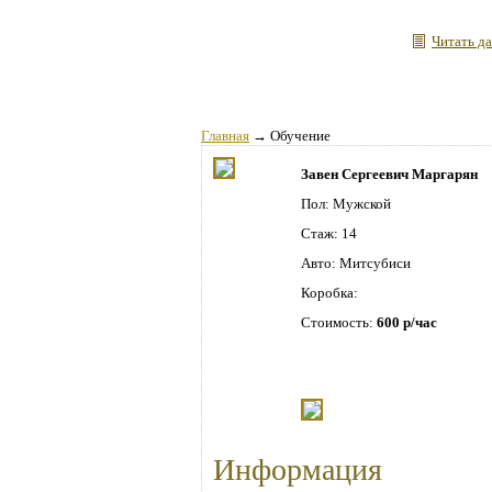
Читать да
Главная
→
Обучение
Завен Сергеевич Маргарян
Пол: Мужской
Стаж: 14
Авто: Митсубиси
Коробка:
Стоимость:
600 р/час
Информация