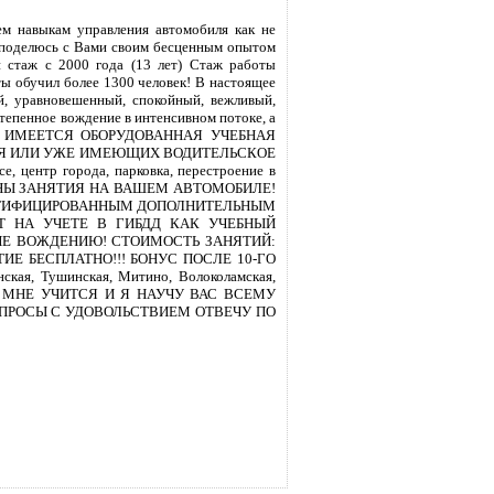
м навыкам управления автомобиля как не
 поделюсь с Вами своим бесценным опытом
 стаж с 2000 года (13 лет) Стаж работы
ы обучил более 1300 человек! В настоящее
, уравновешенный, спокойный, вежливый,
тепенное вождение в интенсивном потоке, а
ланию! ИМЕЕТСЯ ОБОРУДОВАННАЯ УЧЕБНАЯ
ДЕНИЯ ИЛИ УЖЕ ИМЕЮЩИХ ВОДИТЕЛЬСКОЕ
 центр города, парковка, перестроение в
МОЖНЫ ЗАНЯТИЯ НА ВАШЕМ АВТОМОБИЛЕ!
ЕРТИФИЦИРОВАННЫМ ДОПОЛНИТЕЛЬНЫМ
Т НА УЧЕТЕ В ГИБДД КАК УЧЕБНЫЙ
ИЕ ВОЖДЕНИЮ! СТОИМОСТЬ ЗАНЯТИЙ:
ТИЕ БЕСПЛАТНО!!! БОНУС ПОСЛЕ 10-ГО
, Тушинская, Митино, Волоколамская,
ТЕ КО МНЕ УЧИТСЯ И Я НАУЧУ ВАС ВСЕМУ
ПРОСЫ С УДОВОЛЬСТВИЕМ ОТВЕЧУ ПО