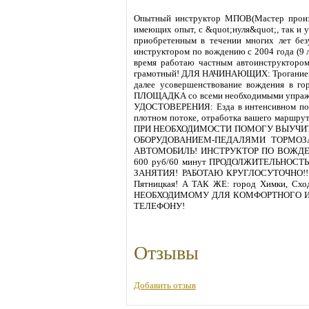
Опытный инструктор МПОВ(Мастер произво
имеющих опыт, с &quot;нуля&quot;, так и
приобретенным в течении многих лет без
инструктором по вождению с 2004 года (9 
время работаю частным автоинструктором
грамотный! ДЛЯ НАЧИНАЮЩИХ: Трогание с ме
далее усовершенствование вождения в
ПЛОЩАДКА со всеми необходимыми уп
УДОСТОВЕРЕНИЯ: Езда в интенсивном поток
плотном потоке, отработка вашего м
ПРИ НЕОБХОДИМОСТИ ПОМОГУ ВЫУЧИТ
ОБОРУДОВАНИЕМ-ПЕДАЛЯМИ ТОРМОЗ
АВТОМОБИЛЬ! ИНСТРУКТОР ПО ВОЖД
600 руб/60 минут ПРОДОЛЖИТЕЛЬНОСТЬ
ЗАНЯТИЯ! РАБОТАЮ КРУГЛОСУТОЧНО!!! З
Пятницкая! А ТАК ЖЕ: город Химки, Сх
НЕОБХОДИМОМУ ДЛЯ КОМФОРТНОГО И
ТЕЛЕФОНУ!
Отзывы
Добавить отзыв