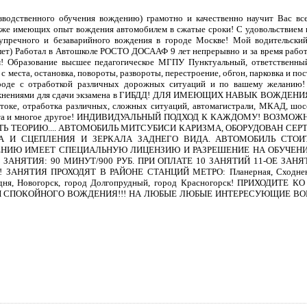
дственного обучения вождению) грамотно и качественно научит Вас все
 уже имеющих опыт вождения автомобилем в сжатые сроки! С удовольствием
упречного и безаварийного вождения в городе Москве! Мой водительский
лет) Работал в Автошколе РОСТО ДОСААФ 9 лет непрерывно и за время работ
! Образование высшее педагогическое МГПУ Пунктуальный, ответственный
ста, остановка, повороты, развороты, перестроение, обгон, парковка и пос
 городе с отработкой различных дорожных ситуаций и по вашему же
ражнениями для сдачи экзамена в ГИБДД! ДЛЯ ИМЕЮЩИХ НАВЫК ВОЖ
е, отработка различных, сложных ситуаций, автомагистрали, МКАД, шоссе,
аршрута и многое другое! ИНДИВИДУАЛЬНЫЙ ПОДХОД К КАЖДОМУ! ВОЗ
Ь ТЕОРИЮ.... АВТОМОБИЛЬ МИТСУБИСИ КАРИЗМА, ОБОРУДОВАН С
А И СЦЕПЛЕНИЯ И ЗЕРКАЛА ЗАДНЕГО ВИДА. АВТОМОБИЛЬ СТОИ
ЕНИЮ ИМЕЕТ СПЕЦИАЛЬНУЮ ЛИЦЕНЗИЮ И РАЗРЕШЕНИЕ НА ОБУЧЕН
 ЗАНЯТИЯ: 90 МИНУТ/900 РУБ. ПРИ ОПЛАТЕ 10 ЗАНЯТИЙ 11-ОЕ ЗАНЯ
АНЯТИЯ ПРОХОДЯТ В РАЙОНЕ СТАНЦИЙ МЕТРО: Планерная, Сходненская
одня, Новогорск, город Долгопрудный, город Красногорск! ПРИХОДИ
 СПОКОЙНОГО ВОЖДЕНИЯ!!! НА ЛЮБЫЕ ЛЮБЫЕ ИНТЕРЕСУЮЩИЕ ВО