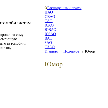
Расширенный поиск
ЦАО
СВАО
САО
автомобилистам
ЮАО
ЮВАО
ЮЗАО
 провести самую
ВАО
бъемлющую
ЗАО
шего автомобиля
СЗАО
латно,
Главная
→
Полезное
→
Юмор
Юмор