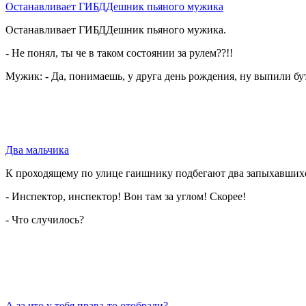
Останавливает ГИБДДешник пьяного мужика
Останавливает ГИБДДешник пьяного мужика.
- Не понял, ты че в таком состоянии за рулем??!!
Мужик: - Да, понимаешь, у друга день рождения, ну выпили бу
Два мальчика
К проходящему по улице гаишнику подбегают два запыхавшихс
- Инспектор, инспектор! Вон там за углом! Скорее!
- Что случилось?
А за что у тебя права-то отобрали?